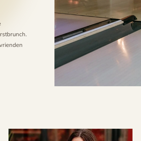
e
rstbrunch.
 vrienden