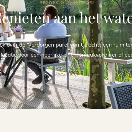
BEZOEK ONS TERRAS
enieten aan het wat
ok over de ‘Verborgen parel van Utrecht’; een ruim ter
e locatie voor een heerlijke lunch, smaakvol diner of een
Lees meer