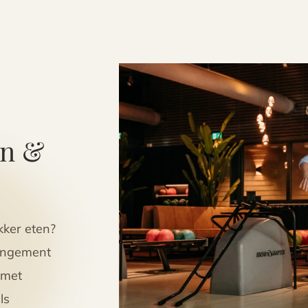
en &
kker eten?
rangement
 met
ls