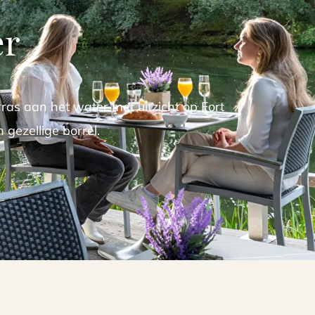
er
ras aan het water met uitzicht op Fort
 gezellige borrel.